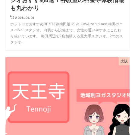
ジオおすすめ8選！各教室の料金や体験情報
も丸わかり
2026.01.01
ホットヨガおすすめBEST3@梅田版 loIve LAVA zen place 梅田のコ
スパNo1スタジオ。内装から設備まで、女性の通いやすさにこだわ
り抜いています。 梅田周辺で2店舗構える最大手スタジオ。2つのス
タジオ...
大阪