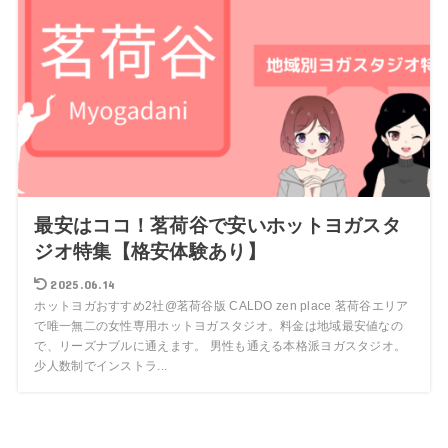
最安はココ！茗荷谷で安いホットヨガスタ
ジオ特集【格安体験あり】
2025.06.14
ホットヨガおすすめ2社@茗荷谷版 CALDO zen place 茗荷谷エリア
で唯一無二の女性専用ホットヨガスタジオ。料金は地域最安値なの
で、リーズナブルに通えます。 男性も通える本格派ヨガスタジオ。
少人数制でインストラ...