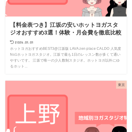
【料金表つき】江坂の安いホットヨガスタ
ジオおすすめ3選！体験・月会費を徹底比較
2026.01.01
ホットヨガおすすめBEST3@江坂版 LAVA zen place CALDO 人気度
No1ホットヨガスタジオ。江坂で最も1日のレッスン数が多くて通い
やすいです。 江坂で唯一の少人数制スタジオ。ホットヨガ以外にゆ
るホット...
東京