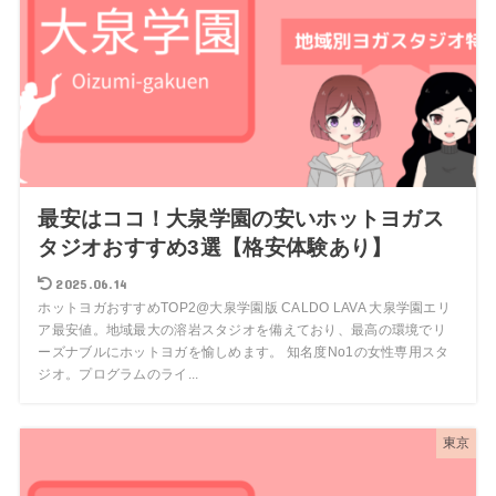
最安はココ！大泉学園の安いホットヨガス
タジオおすすめ3選【格安体験あり】
2025.06.14
ホットヨガおすすめTOP2@大泉学園版 CALDO LAVA 大泉学園エリ
ア最安値。地域最大の溶岩スタジオを備えており、最高の環境でリ
ーズナブルにホットヨガを愉しめます。 知名度No1の女性専用スタ
ジオ。プログラムのライ...
東京