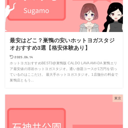
最安はどこ？巣鴨の安いホットヨガスタジ
オおすすめ3選【格安体験あり】
2025.06.14
ホットヨガおすすめBEST3@巣鴨版 CALDO LAVA AMI-DA 巣鴨エリ
ア最安値の溶岩ホットヨガスタジオ。通い放題コースが1万円を切っ
ているのはここだけ。 最大手ホットヨガスタジオ。1店舗分の料金で
巣鴨店ともう...
東京