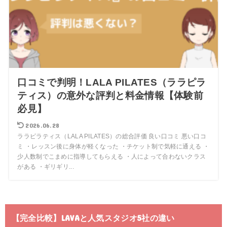
口コミで判明！LALA PILATES（ララピラ
ティス）の意外な評判と料金情報【体験前
必見】
2026.06.28
ララピラティス（LALA PILATES）の総合評価 良い口コミ 悪い口コ
ミ ・レッスン後に身体が軽くなった ・チケット制で気軽に通える ・
少人数制でこまめに指導してもらえる ・人によって合わないクラス
がある ・ギリギリ...
【完全比較】LAVAと人気スタジオ5社の違い