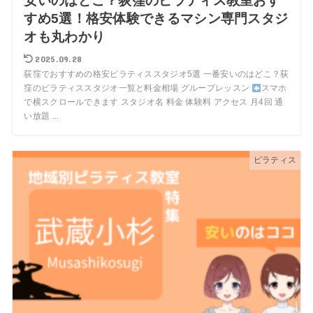
安いのはどこ？荻窪のピラティス教室おす
すめ5選！格安体験できるマシン専門スタジ
オも丸わかり
2025.09.28
荻窪でおすすめの格安ピラティススタジオ5選 一番安いのはどこ？荻
窪のピラティススタジオ一覧と料金相場 グループレッスン
スマホ
で横スクロールできます スタジオ名 料金 体験料 アクセス 月4回 通
い放題 ...
ピラティス