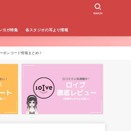
SEARCH
ンヨガ特集
各スタジオの耳より情報
ボディ）
LAVA（ラバ）
CALDO（カルド）
loIve（ロイブ）
円クーポンコード情報まとめ！