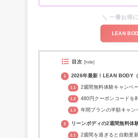
一番お得
LEAN B
目次
[
hide
]
2026年最新！LEAN BO
1
2週間無料体験キャンペ
1.1
480円クーポンコードを
1.2
年間プランの半額キャン
1.3
リーンボディの2週間無料体
2
2週間を過ぎると自動更
2.1