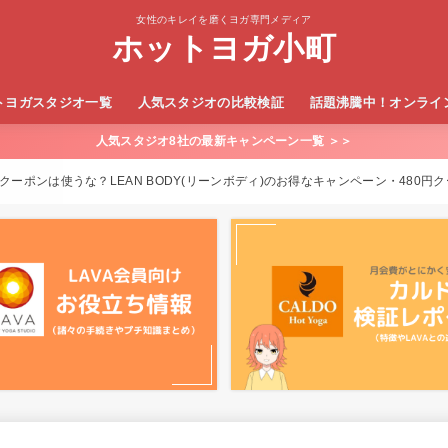
女性のキレイを磨くヨガ専門メディア
ホットヨガ小町
トヨガスタジオ一覧
人気スタジオの比較検証
話題沸騰中！オンライ
人気スタジオ8社の最新キャンペーン一覧 ＞＞
LAVA×カルド
LAVA×ロイブ
SOELU（ソエル）
うちヨガ+
LEAN BODY（リーン
クーポンは使うな？LEAN BODY(リーンボディ)のお得なキャンペーン・480