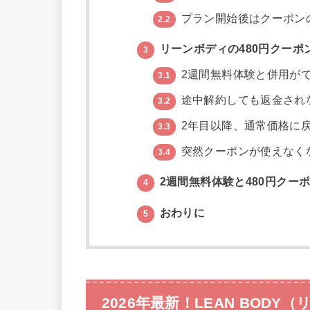
プラン開始後はクーポン
2.2
リーンボディの480円クー
3
2週間無料体験と併用が
3.1
途中解約しても返金され
3.2
2年目以降、通常価格に
3.3
突然クーポンが使えなく
3.4
2週間無料体験と480円クー
4
おわりに
5
2026年最新！LEAN BOD