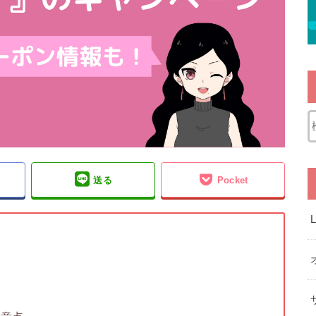
送る
Pocket
報