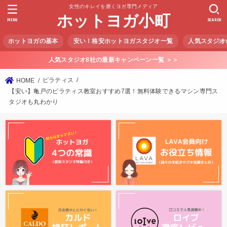
女性のキレイを磨くヨガ専門メディア
ホットヨガ小町
MENU
SEARCH
ホットヨガの基本
安い！格安ホットヨガスタジオ一覧
人気スタジオ
人気スタジオ8社の最新キャンペーン一覧 ＞＞
ピラティス
HOME
【安い】亀戸のピラティス教室おすすめ7選！無料体験できるマシン専門ス
タジオも丸わかり