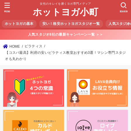
女性のキレイを磨くヨガ専門メディア
ホットヨガ小町
MENU
SEARCH
ホットヨガの基本
安い！格安ホットヨガスタジオ一覧
人気スタジオ
人気スタジオ8社の最新キャンペーン一覧 ＞＞
ピラティス
HOME
【コスパ最高】利府の安いピラティス教室おすすめ3選！マシン専門スタジ
オも丸わかり