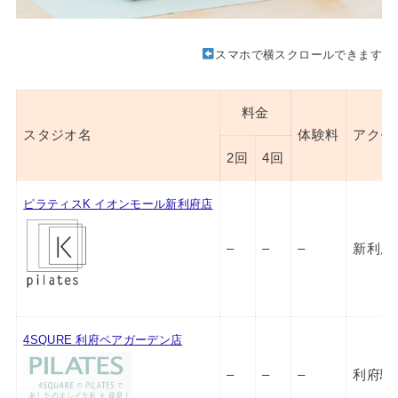
スマホで横スクロールできます
料金
スタジオ名
体験料
アクセ
2回
4回
ピラティスK イオンモール新利府店
–
–
–
新利府
4SQURE 利府ペアガーデン店
–
–
–
利府駅