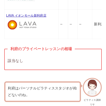
LAVA イオンモール新利府店
–
–
–
新利府
利府のプライベートレッスンの相場
該当なし
利府はパーソナルピラティススタジオが殆
どないのね。
ピラティス講師
リサ