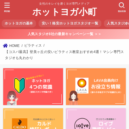
女性のキレイを磨くヨガ専門メディア
ホットヨガ小町
MENU
SEARCH
ホットヨガの基本
安い！格安ホットヨガスタジオ一覧
人気スタジオ
人気スタジオ8社の最新キャンペーン一覧 ＞＞
ピラティス
HOME
【コスパ最高】登美ヶ丘の安いピラティス教室おすすめ4選！マシン専門ス
タジオも丸わかり