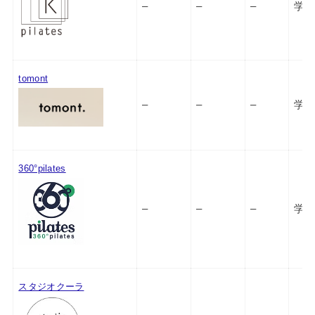
–
–
–
学研
tomont
–
–
–
学研
360°pilates
–
–
–
学研
スタジオクーラ