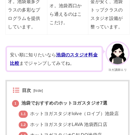
オ。池袋最多ク
金が安く、池袋
オ。池袋西口か
ラスの多彩なプ
トップクラスの
ら通えるのはこ
ログラムを提供
スタジオ設備が
こだけ。
しています。
整っています。
安い順に知りたいなら
池袋のスタジオ料金
比較
までジャンプしてみてね。
ヨガ講師エリ
目次
[
hide
]
池袋でおすすめのホットヨガスタジオ7選
1
ホットヨガスタジオloIve（ロイブ）池袋店
1.1
ホットヨガスタジオLAVA 池袋西口店
1.2