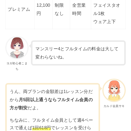
12,100
制限
全営業
フェイスタオ
プレミアム
円
なし
時間
ル1枚
ウェア上下
マンスリー4とフルタイムの料金は大して
変わらないね。
ヨガ初心者こま
ち
うん、両プランの金額差は1レッスン分だ
から
月5回以上通うならフルタイム会員の
カルド会員サキ
方が割安
だよ。
ちなみに、フルタイム会員として週4ペー
スで通えば
1回618円
でレッスンを受けら