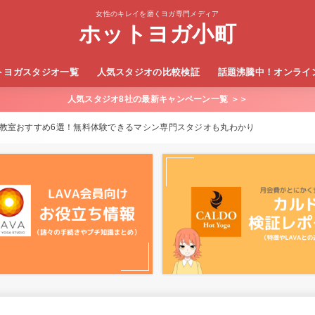
女性のキレイを磨くヨガ専門メディア
ホットヨガ小町
トヨガスタジオ一覧
人気スタジオの比較検証
話題沸騰中！オンライ
人気スタジオ8社の最新キャンペーン一覧 ＞＞
LAVA×カルド
LAVA×ロイブ
SOELU（ソエル）
うちヨガ+
LEAN BODY（リーン
教室おすすめ6選！無料体験できるマシン専門スタジオも丸わかり