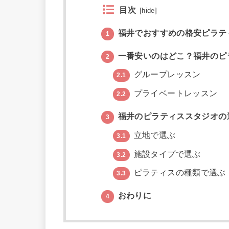
目次
[
hide
]
福井でおすすめの格安ピラテ
1
一番安いのはどこ？福井のピ
2
グループレッスン
2.1
プライベートレッスン
2.2
福井のピラティススタジオの
3
立地で選ぶ
3.1
施設タイプで選ぶ
3.2
ピラティスの種類で選ぶ
3.3
おわりに
4