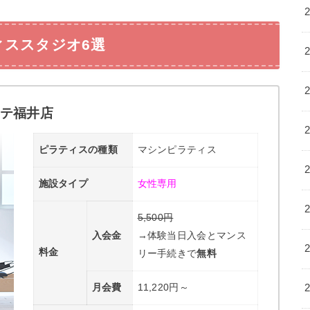
ィススタジオ6選
ーテ福井店
ピラティスの種類
マシンピラティス
施設タイプ
女性専用
5,500円
入会金
→体験当日入会とマンス
料金
リー手続きで
無料
月会費
11,220円～