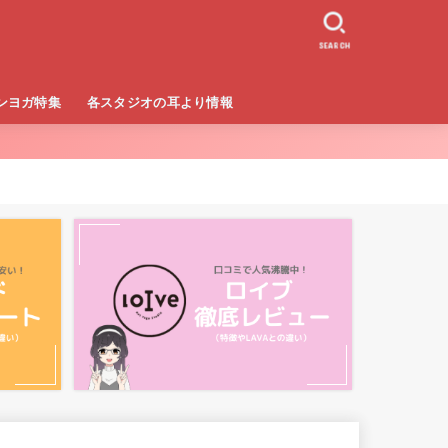
SEARCH
ンヨガ特集
各スタジオの耳より情報
ボディ）
LAVA（ラバ）
CALDO（カルド）
loIve（ロイブ）