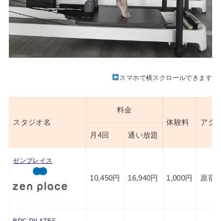
スマホで横スクロールできます
料金
スタジオ名
体験料
アク
月4回
通い放題
ゼンプレイス
10,450円
16,940円
1,000円
原宿