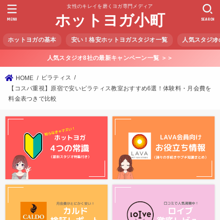
女性のキレイを磨くヨガ専門メディア
ホットヨガ小町
MENU
SEARCH
ホットヨガの基本
安い！格安ホットヨガスタジオ一覧
人気スタジオ
人気スタジオ8社の最新キャンペーン一覧 ＞＞
ピラティス
HOME
【コスパ重視】原宿で安いピラティス教室おすすめ6選！体験料・月会費を
料金表つきで比較