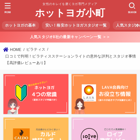
女性のキレイを磨くヨガ専門メディア
ホットヨガ小町
MENU
SEARCH
ホットヨガの基本
安い！格安ホットヨガスタジオ一覧
人気スタジオ
人気スタジオ8社の最新キャンペーン一覧 ＞＞
ピラティス
HOME
口コミで判明！ピラティスステーションライトの意外な評判とスタジオ事情
【高評価レビューあり】