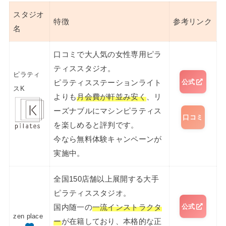
スタジオ
特徴
参考リンク
名
口コミで大人気の女性専用ピラ
ティススタジオ。
ピラティ
公式
ピラティスステーションライト
スK
よりも
月会費が軒並み安く
、リ
ーズナブルにマシンピラティス
口コミ
を楽しめると評判です。
今なら無料体験キャンペーンが
実施中。
全国150店舗以上展開する大手
ピラティススタジオ。
公式
国内随一の
一流インストラクタ
zen place
ー
が在籍しており、本格的な正