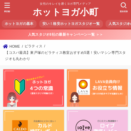
女性のキレイを磨くヨガ専門メディア
ホットヨガ小町
MENU
SEARCH
ホットヨガの基本
安い！格安ホットヨガスタジオ一覧
人気スタジオ
人気スタジオ8社の最新キャンペーン一覧 ＞＞
ピラティス
HOME
【コスパ最高】東戸塚のピラティス教室おすすめ5選！安いマシン専門スタ
ジオも丸わかり