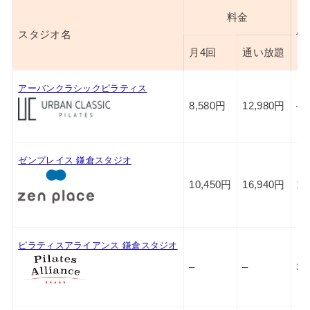
料金
スタジオ名
体
月4回
通い放題
アーバンクラシックピラティス
8,580円
12,980円
–
ゼンプレイス 鎌倉スタジオ
10,450円
16,940円
1,
ピラティスアライアンス 鎌倉スタジオ
–
–
3,