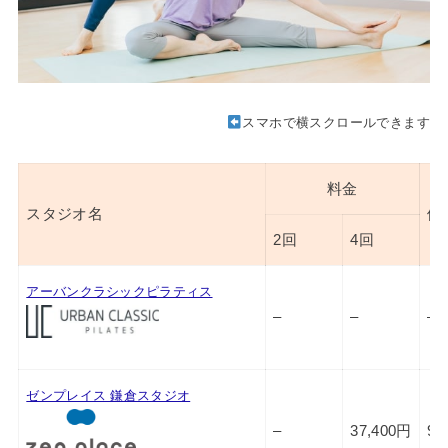
スマホで横スクロールできます
料金
スタジオ名
体
2回
4回
アーバンクラシックピラティス
–
–
–
ゼンプレイス 鎌倉スタジオ
–
37,400円
9,