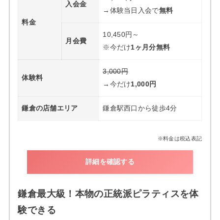
入会金
→体験当日入会で
無料
料金
10,450円～
月会費
※今だけ
1ヶ月分無料
3,000円
体験料
→今だけ
1,000円
鎌倉の店舗エリア
鎌倉駅西口から徒歩4分
※料金は税込表記
詳細を確認する
鎌倉最大級！本物の正統派ピラティスを体
験できる