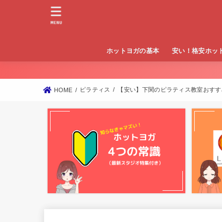
MENU
ホットヨガの基本
安い！格安ホッ
東京
大阪
神奈川
ピラティス
【安い】下関のピラティス教室おすす
HOME