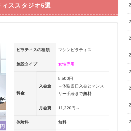
ティススタジオ5選
ピラティスの種類
マシンピラティス
施設タイプ
女性専用
5,500円
入会金
→体験当日入会とマンス
料金
リー手続きで
無料
月会費
11,220円～
体験料
無料