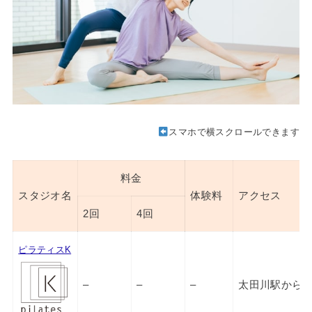
スマホで横スクロールできます
料金
スタジオ名
体験料
アクセス
2回
4回
ピラティスK
–
–
–
太田川駅から徒