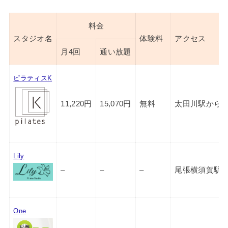
料金
スタジオ名
体験料
アクセス
月4回
通い放題
ピラティスK
11,220円
15,070円
無料
太田川駅から徒
Lily
–
–
–
尾張横須賀駅か
One