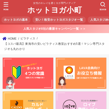
女性のキレイを磨くヨガ専門メディア
ホットヨガ小町
MENU
SEARCH
ホットヨガの基本
安い！格安ホットヨガスタジオ一覧
人気スタジオ
人気スタジオ8社の最新キャンペーン一覧 ＞＞
ピラティス
HOME
【コスパ最高】東海市の安いピラティス教室おすすめ5選！マシン専門スタ
ジオも丸わかり